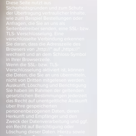
Diese Seite nutzt aus
Sicherheitsgründen und zum Schutz
der Übertragung vertraulicher Inhalte,
wie zum Beispiel Bestellungen oder
Anfragen, die Sie an uns als
Seitenbetreiber senden, eine SSL- bzw.
TLS- Verschlüsselung. Eine
verschlüsselte Verbindung erkennen
Sie daran, dass die Adresszeile des
Browsers von „http://“ auf „https://“
wechselt und an dem Schloss-Symbol
in Ihrer Browserzeile.
Wenn die SSL- bzw. TLS-
Verschlüsselung aktiviert ist, können
die Daten, die Sie an uns übermitteln,
nicht von Dritten mitgelesen werden.
Auskunft, Löschung und Berichtigung
Sie haben im Rahmen der geltenden
gesetzlichen Bestimmungen jederzeit
das Recht auf unentgeltliche Auskunft
über Ihre gespeicherten
personenbezogenen Daten, deren
Herkunft und Empfänger und den
Zweck der Datenverarbeitung und ggf.
ein Recht auf Berichtigung oder
Löschung dieser Daten. Hierzu sowie