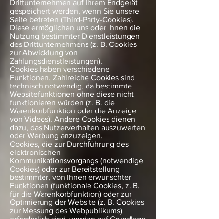
Drittunternehmen auf Ihrem Endgerät
gespeichert werden, wenn Sie unsere
Seite betreten (Third-Party-Cookies).
Diese ermöglichen uns oder Ihnen die
Nutzung bestimmter Dienstleistungen
des Drittunternehmens (z. B. Cookies
zur Abwicklung von
Zahlungsdienstleistungen).
Cookies haben verschiedene
Funktionen. Zahlreiche Cookies sind
technisch notwendig, da bestimmte
Websitefunktionen ohne diese nicht
funktionieren würden (z. B. die
Warenkorbfunktion oder die Anzeige
von Videos). Andere Cookies dienen
dazu, das Nutzerverhalten auszuwerten
oder Werbung anzuzeigen.
Cookies, die zur Durchführung des
elektronischen
Kommunikationsvorgangs (notwendige
Cookies) oder zur Bereitstellung
bestimmter, von Ihnen erwünschter
Funktionen (funktionale Cookies, z. B.
für die Warenkorbfunktion) oder zur
Optimierung der Website (z. B. Cookies
zur Messung des Webpublikums)
erforderlich sind, werden auf Grundlage