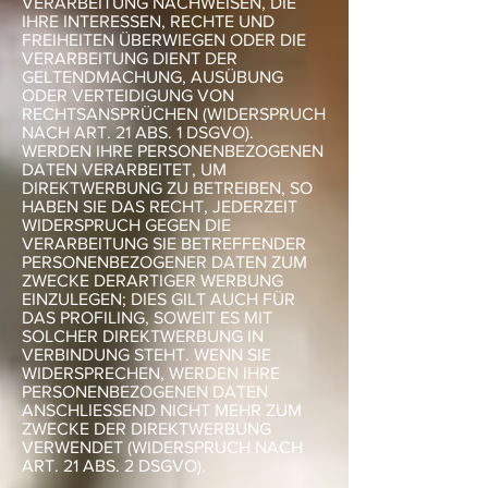
VERARBEITUNG NACHWEISEN, DIE
IHRE INTERESSEN, RECHTE UND
FREIHEITEN ÜBERWIEGEN ODER DIE
VERARBEITUNG DIENT DER
GELTENDMACHUNG, AUSÜBUNG
ODER VERTEIDIGUNG VON
RECHTSANSPRÜCHEN (WIDERSPRUCH
NACH ART. 21 ABS. 1 DSGVO).
WERDEN IHRE PERSONENBEZOGENEN
DATEN VERARBEITET, UM
DIREKTWERBUNG ZU BETREIBEN, SO
HABEN SIE DAS RECHT, JEDERZEIT
WIDERSPRUCH GEGEN DIE
VERARBEITUNG SIE BETREFFENDER
PERSONENBEZOGENER DATEN ZUM
ZWECKE DERARTIGER WERBUNG
EINZULEGEN; DIES GILT AUCH FÜR
DAS PROFILING, SOWEIT ES MIT
SOLCHER DIREKTWERBUNG IN
VERBINDUNG STEHT. WENN SIE
WIDERSPRECHEN, WERDEN IHRE
PERSONENBEZOGENEN DATEN
ANSCHLIESSEND NICHT MEHR ZUM
ZWECKE DER DIREKTWERBUNG
VERWENDET (WIDERSPRUCH NACH
ART. 21 ABS. 2 DSGVO).