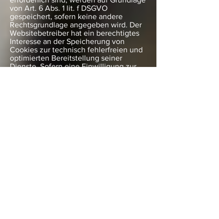
von Art. 6 Abs. 1 lit. f DSGVO
gespeichert, sofern keine andere
Rechtsgrundlage angegeben wird. Der
Websitebetreiber hat ein berechtigtes
Interesse an der Speicherung von
Cookies zur technisch fehlerfreien und
optimierten Bereitstellung seiner
Dienste. Sofern eine Einwilligung zur
Speicherung von Cookies abgefragt
wurde, erfolgt die Speicherung der
betreffenden Cookies ausschließlich
auf Grundlage dieser Einwilligung (Art.
6 Abs. 1 lit. a DSGVO); die Einwilligung
ist jederzeit widerrufbar.
Sie können Ihren Browser so einstellen,
dass Sie über das Setzen von Cookies
informiert werden und
Cookies nur im Einzelfall erlauben, die
Annahme von Cookies für bestimmte
Fälle oder generell ausschließen sowie
das automatische Löschen der Cookies
beim Schließen des Browsers
aktivieren. Bei der Deaktivierung von
Cookies kann die Funktionalität dieser
Website eingeschränkt sein.
Soweit Cookies von Drittunternehmen