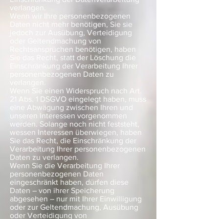
verlangen.
Wenn wir Ihre personenbezogenen
Daten nicht mehr benötigen, Sie sie
jedoch zur Ausübung, Verteidigung
oder Geltendmachung von
Rechtsansprüchen benötigen, haben
Sie das Recht, statt der Löschung die
Einschränkung der Verarbeitung Ihrer
personenbezogenen Daten zu
verlangen.
Wenn Sie einen Widerspruch nach Art.
21 Abs. 1 DSGVO eingelegt haben, muss
eine Abwägung zwischen Ihren und
unseren Interessen vorgenommen
werden. Solange noch nicht feststeht,
wessen Interessen überwiegen, haben
Sie das Recht, die Einschränkung der
Verarbeitung Ihrer personenbezogenen
Daten zu verlangen.
Wenn Sie die Verarbeitung Ihrer
personenbezogenen Daten
eingeschränkt haben, dürfen diese
Daten – von ihrer Speicherung
abgesehen – nur mit Ihrer Einwilligung
oder zur Geltendmachung, Ausübung
oder Verteidigung von