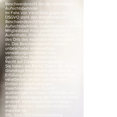
Beschwerderecht bei der zuständigen
Aufsichtsbehörde
Im Falle von Verstößen gegen die
DSGVO steht den Betroffenen ein
Beschwerderecht bei einer
Aufsichtsbehörde, insbesondere in dem
Mitgliedstaat ihres gewöhnlichen
Aufenthalts, ihres Arbeitsplatzes oder
des Orts des mutmaßlichen Verstoßes
zu. Das Beschwerderecht besteht
unbeschadet anderweitiger
verwaltungsrechtlicher oder
gerichtlicher Rechtsbehelfe.
Recht auf Datenübertragbarkeit
Sie haben das Recht, Daten, die wir auf
Grundlage Ihrer Einwilligung oder in
Erfüllung eines Vertrags automatisiert
verarbeiten, an sich oder an einen
Dritten in einem gängigen,
maschinenlesbaren Format
aushändigen zu lassen. Sofern Sie die
direkte Übertragung der Daten an einen
anderen Verantwortlichen verlangen,
erfolgt dies nur, soweit es technisch
machbar ist.
SSL- bzw. TLS-Verschlüsselung