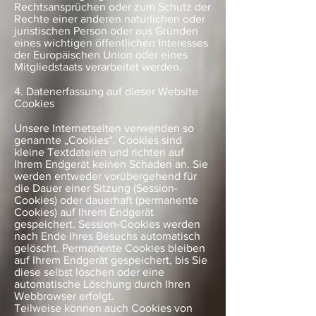
Rechtsansprüchen oder zum Schutz der
Rechte einer anderen natürlichen oder
juristischen Person oder aus Gründen
eines wichtigen öffentlichen Interesses
der Europäischen Union oder eines
Mitgliedstaats verarbeitet werden.
4. Datenerfassung auf dieser Website
Cookies
Unsere Internetseiten verwenden so
genannte „Cookies“. Cookies sind
kleine Textdateien und richten auf
Ihrem Endgerät keinen Schaden an. Sie
werden entweder vorübergehend für
die Dauer einer Sitzung (Session-
Cookies) oder dauerhaft (permanente
Cookies) auf Ihrem Endgerät
gespeichert. Session-Cookies werden
nach Ende Ihres Besuchs automatisch
gelöscht. Permanente Cookies bleiben
auf Ihrem Endgerät gespeichert, bis Sie
diese selbst löschen oder eine
automatische Löschung durch Ihren
Webbrowser erfolgt.
Teilweise können auch Cookies von