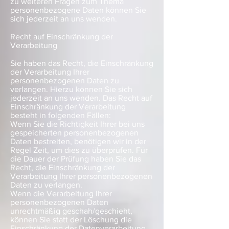
zu weiteren Fragen zum Thema
personenbezogene Daten können Sie
sich jederzeit an uns wenden.
Recht auf Einschränkung der
Verarbeitung
Sie haben das Recht, die Einschränkung
der Verarbeitung Ihrer
personenbezogenen Daten zu
verlangen. Hierzu können Sie sich
jederzeit an uns wenden. Das Recht auf
Einschränkung der Verarbeitung
besteht in folgenden Fällen:
Wenn Sie die Richtigkeit Ihrer bei uns
gespeicherten personenbezogenen
Daten bestreiten, benötigen wir in der
Regel Zeit, um dies zu überprüfen. Für
die Dauer der Prüfung haben Sie das
Recht, die Einschränkung der
Verarbeitung Ihrer personenbezogenen
Daten zu verlangen.
Wenn die Verarbeitung Ihrer
personenbezogenen Daten
unrechtmäßig geschah/geschieht,
können Sie statt der Löschung die
Einschränkung der Datenverarbeitung