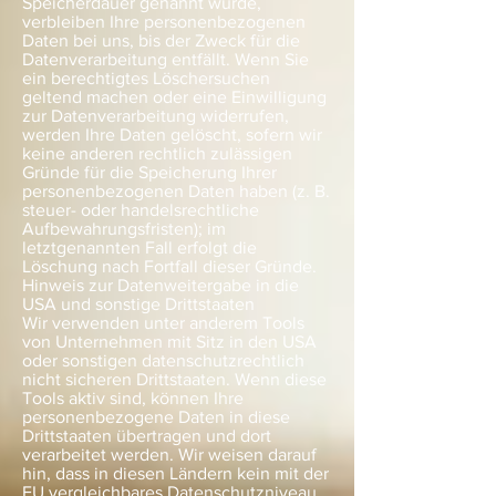
Speicherdauer genannt wurde,
verbleiben Ihre personenbezogenen
Daten bei uns, bis der Zweck für die
Datenverarbeitung entfällt. Wenn Sie
ein berechtigtes Löschersuchen
geltend machen oder eine Einwilligung
zur Datenverarbeitung widerrufen,
werden Ihre Daten gelöscht, sofern wir
keine anderen rechtlich zulässigen
Gründe für die Speicherung Ihrer
personenbezogenen Daten haben (z. B.
steuer- oder handelsrechtliche
Aufbewahrungsfristen); im
letztgenannten Fall erfolgt die
Löschung nach Fortfall dieser Gründe.
Hinweis zur Datenweitergabe in die
USA und sonstige Drittstaaten
Wir verwenden unter anderem Tools
von Unternehmen mit Sitz in den USA
oder sonstigen datenschutzrechtlich
nicht sicheren Drittstaaten. Wenn diese
Tools aktiv sind, können Ihre
personenbezogene Daten in diese
Drittstaaten übertragen und dort
verarbeitet werden. Wir weisen darauf
hin, dass in diesen Ländern kein mit der
EU vergleichbares Datenschutzniveau